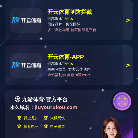
集团总部
分支联系方式
新媒体矩阵
010-68422203
申投诉专线
隐私与安全声明
|
网站地图
地址：北京市海淀区增光路33号 邮编：1000
版权所有：九游体育(中国)官方网站 Copyright(©
京ICP备130115
米兰游戏
|
华体会体育官方网站
|
米兰app官方端入口
|
开云电子入口_开云(中国)
|
米兰