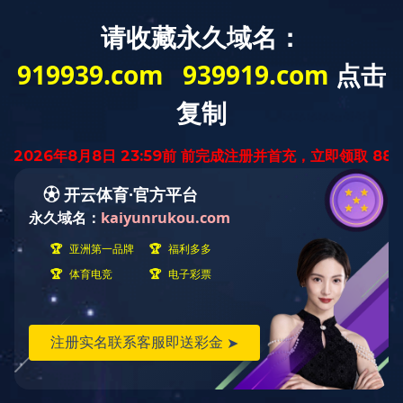
方
Intr
联系我们
Contact us