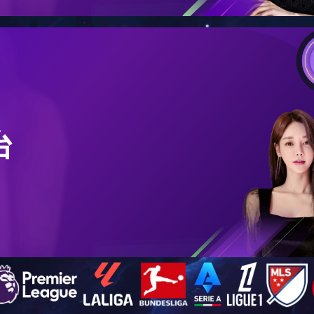
认证说明
依据GB/T 20647.8《社区服务指南第8部分 家政服务》及
角对家庭保洁、衣物清洗与保养、家庭烹饪、家庭护理、家庭
务等各项服务开展服务特性测评；通过顾客调查对客户开展既
式，对服务一致性开展评价，从而达到客观的评价结果。
诉