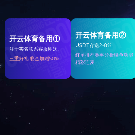
010-88411888
方圆总机
：
010-68422203
申投诉专线：
公开文件
机构简介
资质资格
业务范
公正性声明
投诉监督
工作机