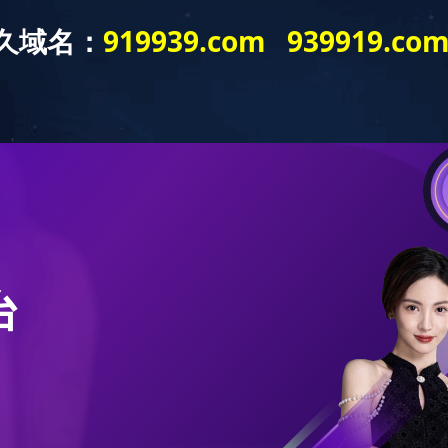
网站首页
方圆介绍
新闻中心
证书查询
Introduction
News Center
Certificate inquiry
Se
您现在的位置：
首页
>
九游体育(中国)官方网站
>
九游体