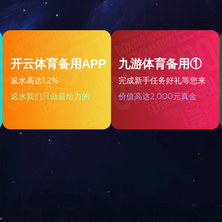
围
构
隐私与安全声明
|
网站地图
|
公开文件
|
认证新领域
|
热点专题
|
联系我