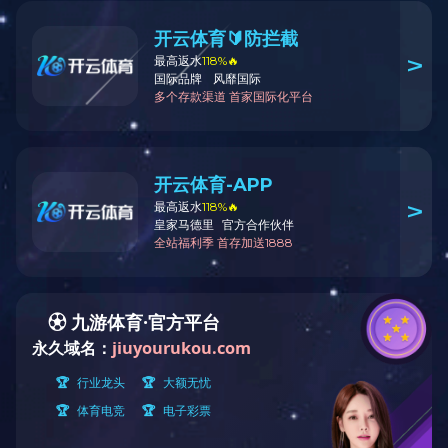
培训机构介绍
九游 SPORTS
九游 SPORTS
培训课程
九游 SPORTS2
通知公告
九游 SPORTS2
培训计划
九游 SPORTS
九游 SPORTS
教师介绍
九游 SPORTS
培训教材
九游 SPORTS
证书样本
九游 SPORTS
下载专区
九游 SPORTS
客户中心