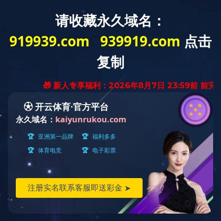
方
Intr
培训服务
培训计划